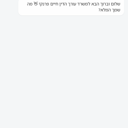
ללקוחות קיימים
ללקוחות חדשים
חייגו
חייגו
עו"ד נזיקין חיים פרנק ושות'
»
Lawyer
»
אולגה אלטמן
אולה אלטמן
רפרנטרית במחלקת ביטוח לאומי
"כחלק מעבודתי במחלקת הביטוח הלאומי
אני נהנית לקבל תיק שרק נפתח וללוות