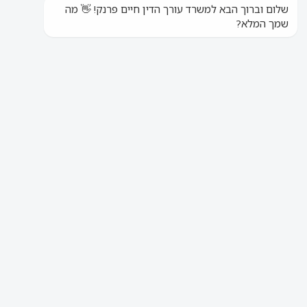
ללקוחות קיימים
ללקוחות חדשים
חייגו
חייגו
עו"ד נזיקין חיים פרנק ושות'
»
התמחויות
»
עורך דין
תאונות עבודה
»
קצבאות שונות בביטוח לאומי
קצבאות שונות בביטוח לאומי
השאירו פרטים לבחינת סיכויי התביעה