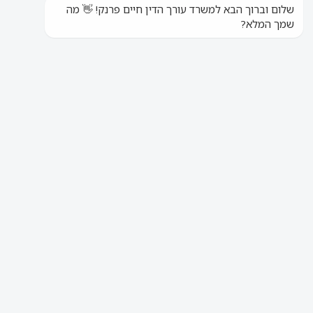
Адвокат Хаим Франк специализируется в
области травм, дорожно-транспортных
происшествий, несчастных случаев на
производстве, страховых выплат, потери
трудоспособности, осуществлении прав в
Институте Национального Страхования и
других государственных органах, а также
во многом другом.
В 2010 году адвокат Франк основал
юридическую фирму "Хаим Франк", в
которой работает около десяти юристов,
и которая имеет два действующих