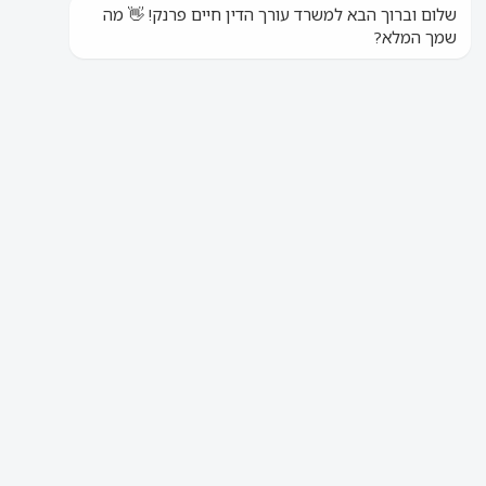
תאונות רכב דו-גלגלי?
פירמת עו"ד חיים פרנק דואגת
לכם
לפיצוי המקסימלי
הפירמה המובילה באזור השפלה בתחום
הנזיקין
ליווי אישי החל מהרגע הראשון!
לא מתפשרים עד שתקבלו
את כל הפיצוי והסעד המגיעים לכם בחוק