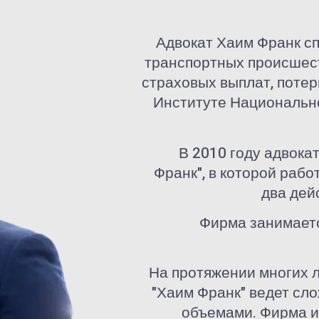
Адвокат Хаим Франк сп
транспортных происшест
страховых выплат, потер
Институте Национально
В 2010 году адвок
Франк", в которой рабо
два дей
Фирма занимаетс
На протяжении многих 
"Хаим Франк" ведет сл
объемами. Фирма и