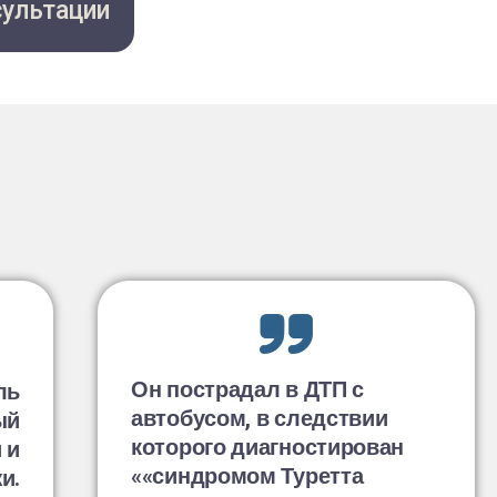
сультации
Он пострадал в ДТП с
ль
автобусом, в следствии
ый
которого диагностирован
 и
«синдромом Туретта»
и.