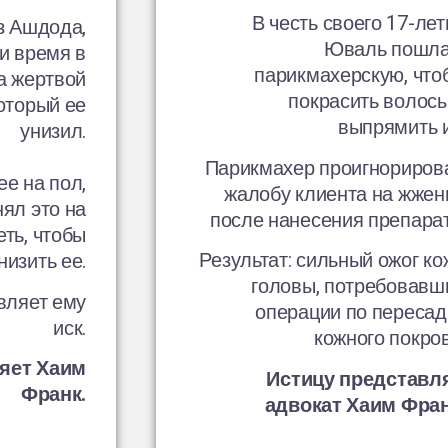
В честь своего 17-лет
з Ашдода,
Юваль пошла
и время в
парикмахерскую, что
а жертвой
покрасить волосы
который ее
выпрямить и
унизил.
Парикмахер проигнориров
е на пол,
жалобу клиента на жжен
нял это на
после нанесения препарат
еть, чтобы
Результат: сильный ожог ко
низить ее.
головы, потребовавш
вляет ему
операции по пересад
иск.
кожного покров
яет Хаим
Истицу представл
Франк.
адвокат Хаим Фран