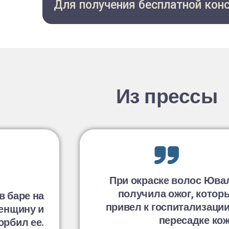
Для получения бесплатной кон
Из прессы
При окраске волос Юва
получила ожог, котор
в баре на
привел к госпитализации
енщину и
пересадке кож
орбил ее.