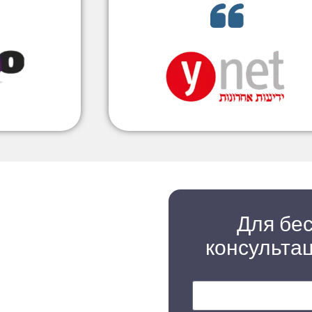
Для бе
консульта