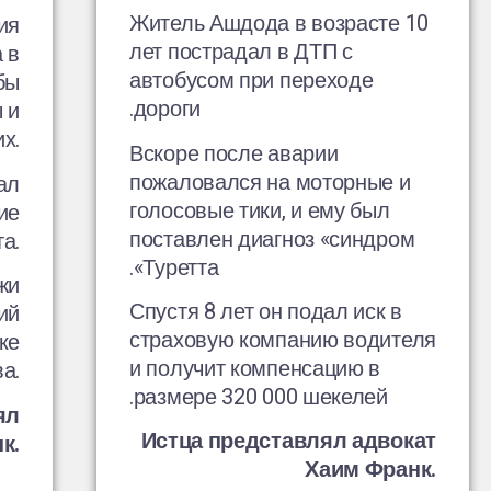
Житель Ашдода в возрасте 10
ия
лет пострадал в ДТП с
 в
автобусом при переходе
бы
дороги.
 и
х.
Вскоре после аварии
пожаловался на моторные и
ал
голосовые тики, и ему был
ие
поставлен диагноз «синдром
а.
Туретта».
жи
Спустя 8 лет он подал иск в
ий
страховую компанию водителя
ке
и получит компенсацию в
а.
размере 320 000 шекелей.
ял
Истца представлял адвокат
к.
Хаим Франк.